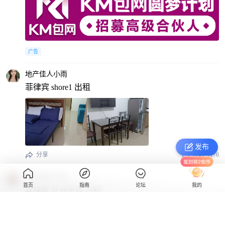
广告
地产佳人小雨
菲律宾 shore1 出租
发布
分享
0
1176
在菲租房艾琳
首页
指南
论坛
我的
菲律宾 亚洲花园 出租