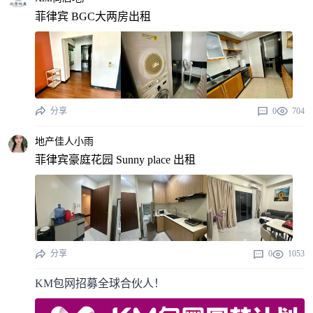
菲律宾 BGC大两房出租
分享
0
704
地产佳人小雨
菲律宾豪庭花园 Sunny place 出租
分享
0
1053
KM包网招募全球合伙人！