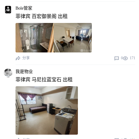
Bole管家
菲律宾 百宏御景阁 出租
分享
0
171
我是物业
菲律宾 马尼拉蓝宝石 出租