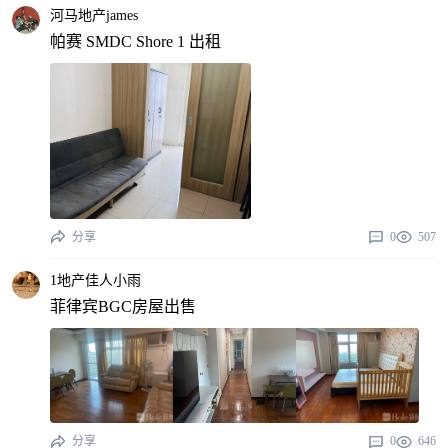
河马地产james
帕赛 SMDC Shore 1 出租
分享
0
507
1地产佳人小雨
菲律宾BGC房屋出售
分享
0
646