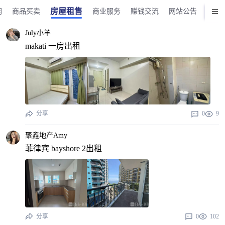
房屋租售
闲
商品买卖
商业服务
赚钱交流
网站公告
版务
July小羊
makati 一房出租
分享
0
9
聚鑫地产Amy
菲律宾 bayshore 2出租
分享
0
102