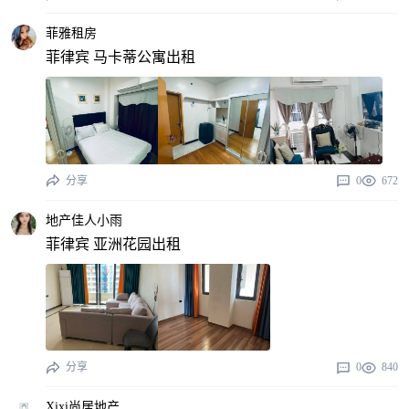
菲雅租房
菲律宾 马卡蒂公寓出租
分享
0
672
地产佳人小雨
菲律宾 亚洲花园出租
分享
0
840
Xixi尚居地产