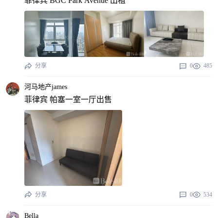
菲律宾 BGC Park Avenue 出租
分享
0
485
河马地产james
菲律宾 帕塞一室一厅出售
分享
0
534
Bella