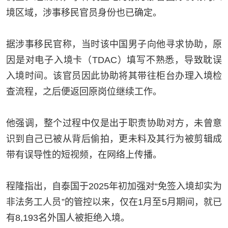
境区域，涉事移民官员身份也已确定。
据涉事移民官称，当时该中国男子向他寻求协助，原
因是对电子入境卡（
TDAC
）填写不熟悉，导致耽误
入境时间。该官员因此协助将其带往柜台办理入境检
查流程，之后便返回原岗位继续工作。
他强调，整个过程中仅是出于职责协助对方，未曾意
识到自己已被从背后偷拍，更未料及其行为被剪辑成
带有误导性的短视频，在网络上传播。
程隆指出，自泰国于
2025
年初加强对
“
免签入境却实为
非法务工人员
”
的管控以来，仅在
1
月至
5
月期间，就已
有
8,193
名外国人被拒绝入境。