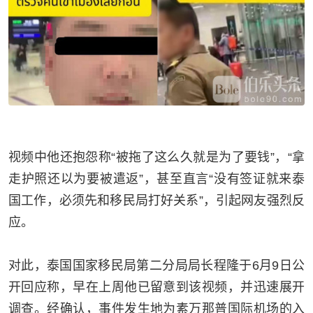
视频中他还抱怨称
“
被拖了这么久就是为了要钱
”
，
“
拿
走护照还以为要被遣返
”
，甚至直言
“
没有签证就来泰
国工作，必须先和移民局打好关系
”
，引起网友强烈反
应。
对此，泰国国家移民局第二分局局长程隆于
6
月
9
日公
开回应称，早在上周他已留意到该视频，并迅速展开
调查。经确认，事件发生地为素万那普国际机场的入