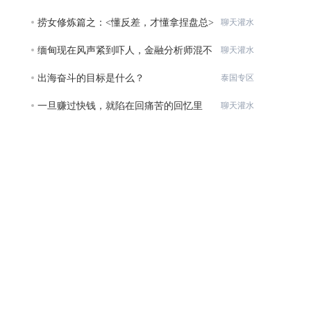
元的
捞女修炼篇之：<懂反差，才懂拿捏盘总>
聊天灌水
缅甸现在风声紧到吓人，金融分析师混不
聊天灌水
下去
出海奋斗的目标是什么？
泰国专区
一旦赚过快钱，就陷在回痛苦的回忆里
聊天灌水
了。