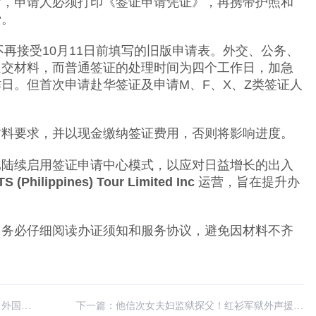
后，申请人必须打印《签证申请凭证》，再携带护照和
费。
不再接受10月11日前填写的旧版申请表。外交、公务、
递交材料，而普通签证的处理时间为四个工作日，加急
日。但首次申请赴华签证及申请M、F、X、Z类签证人
材料要求，并以现金缴纳签证费用，否则将影响进度。
已陆续启用签证申请中心模式，以应对日益增长的出入
S (Philippines) Tour Limited Inc
运营，旨在提升办
：务必仔细阅读办证须知和服务协议，避免因材料不齐
人落网
下一篇：
他信次女夫妇监狱探父！红衫军狱外声援场面火爆