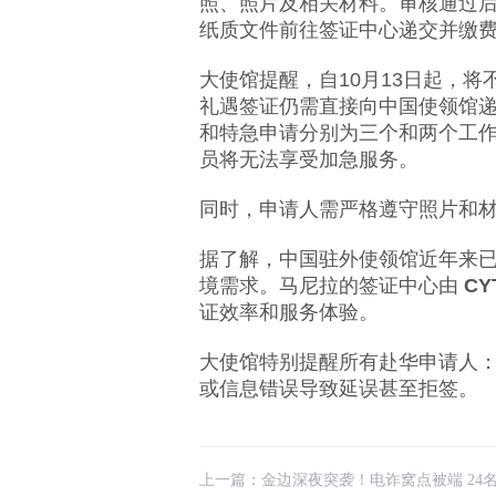
照、照片及相关材料。审核通过
纸质文件前往签证中心递交并缴
大使馆提醒，自10月13日起，将
礼遇签证仍需直接向中国使领馆
和特急申请分别为三个和两个工作
员将无法享受加急服务。
同时，申请人需严格遵守照片和
据了解，中国驻外使领馆近年来
境需求。马尼拉的签证中心由
CYT
证效率和服务体验。
大使馆特别提醒所有赴华申请人
或信息错误导致延误甚至拒签。
上一篇：
金边深夜突袭！电诈窝点被端 24名外国