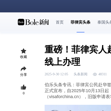
首页
菲律宾头条
泰国头
重磅！菲律宾人
收藏
线上办理
2025-9-30 12:05
头条新闻
48311
分享
伯乐头条专讯：菲律宾公民赴华签
正式宣布，自2025年10月13
0
（visaforchina.cn），旧版