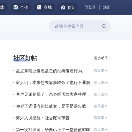
请登录
注册
下载
合作
商城
签到
社区好帖
更多帖子
盘点东南亚傻逼盘总的经典傻逼行为。
聊天灌水
家人们，本来想去靠脸吃饭了也行不通啊
聊天灌水
各位兄弟别舔了，亲身经历给大家整理：
聊天灌水
在柬
40岁了还没有碰过处女，是不是很失败
聊天灌水
啊？？
海外入境提醒：社交账号审查
聊天灌水
第一次找律师，给自己上了一堂价值6200
聊天灌水