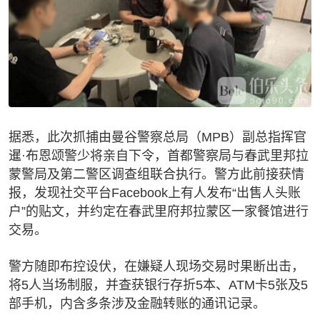
据悉，此次抓捕由曼谷警察总局（MPB）副总指挥官
暹·布恩颂警少将亲自下令，首都警察局与春武里邦拉
蒙警局及第二警区调查组联合执行。警方此前接获情
报，发现社交平台Facebook上有人发布“出售人头账
户”的贴文，并约定在春武里府邦拉蒙区一家餐馆进行
交易。
警方随即布控设伏，在嫌疑人现场交易时果断出击，
将5人当场制服，并查获银行存折5本、ATM卡5张及5
部手机，内含多条涉及金融转账的通讯记录。