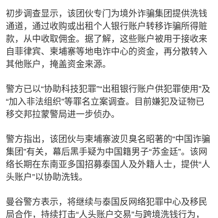
初步调查显示，该团伙专门为境外诈骗集团提供洗钱
通道，通过收购或出租个人银行账户转移诈骗所得赃
款，从中收取佣金。据了解，这些账户被用于接收来
自菲律宾、柬埔寨等地电诈中心的资金，再分散转入
其他账户，掩盖资金来源。
警方已以“协助科技犯罪”“出租银行账户供犯罪使用”及
“加入非法组织”等罪名立案调查。目前嫌犯及证物已
移交邦拉蒙警局进一步侦办。
警方指出，该团伙与柬埔寨波贝臭名昭著的“中国诈骗
集团”有关，幕后黑手疑为中国籍男子“苏金廷”。该网
络长期在东南亚多国招募泰国人及外籍人士，提供“人
头账户”以协助洗钱。
曼谷警方表示，将继续与泰国反网络犯罪中心及移民
局合作，持续打击“人头账户交易”与跨境洗钱行为，