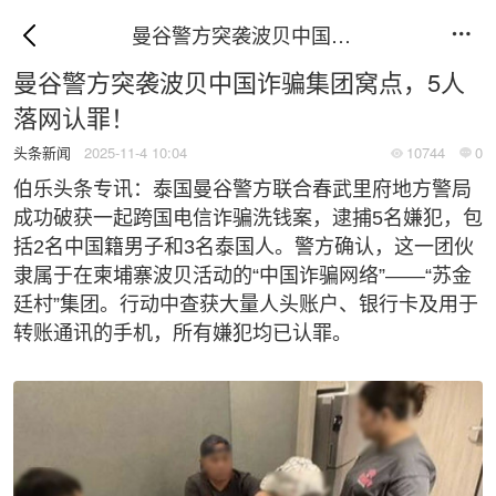
曼谷警方突袭波贝中国诈骗集团窝点，5人落网认罪！

曼谷警方突袭波贝中国诈骗集团窝点，5人
落网认罪！
头条新闻
2025-11-4 10:04
10744
0


伯乐头条专讯：泰国曼谷警方联合春武里府地方警局
成功破获一起跨国电信诈骗洗钱案，逮捕5名嫌犯，包
括2名中国籍男子和3名泰国人。警方确认，这一团伙
隶属于在柬埔寨波贝活动的“中国诈骗网络”——“苏金
廷村”集团。行动中查获大量人头账户、银行卡及用于
转账通讯的手机，所有嫌犯均已认罪。