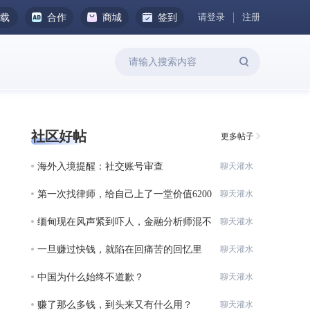
请登录
注册
下载
合作
商城
签到
社区好帖
更多帖子
海外入境提醒：社交账号审查
聊天灌水
第一次找律师，给自己上了一堂价值6200
聊天灌水
元的
缅甸现在风声紧到吓人，金融分析师混不
聊天灌水
下去
一旦赚过快钱，就陷在回痛苦的回忆里
聊天灌水
了。
中国为什么始终不道歉？
聊天灌水
赚了那么多钱，到头来又有什么用？
聊天灌水