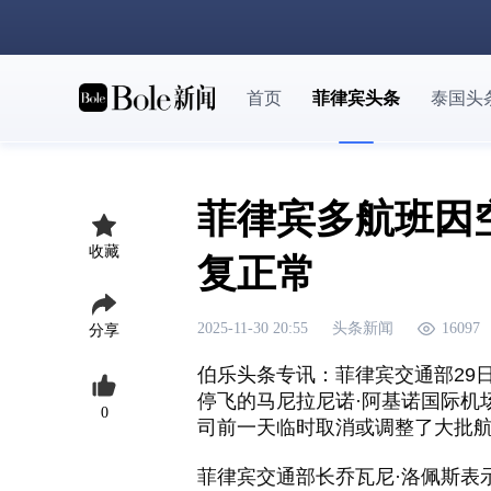
首页
菲律宾头条
泰国头
菲律宾多航班因
收藏
复正常
2025-11-30 20:55
头条新闻
16097
分享
伯乐头条专讯：菲律宾交通部
29
停飞的马尼拉尼诺
·
阿基诺国际机
0
司前一天临时取消或调整了大批
菲律宾交通部长乔瓦尼
·
洛佩斯表