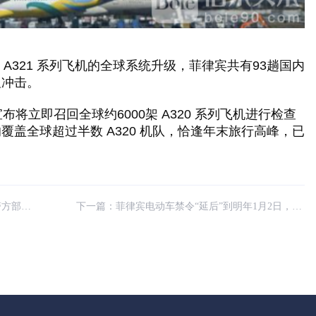
A321
系列飞机的全球系统升级，菲律宾共有
93
趟国内
显冲击。
宣布将立即召回全球约
6000
架
A320
系列飞机进行检查
响覆盖全球超过半数
A320
机队，恰逢年末旅行高峰，已
防骚乱
下一篇：
菲律宾电动车禁令“延后”到明年1月2日，到时严抓、无延长！