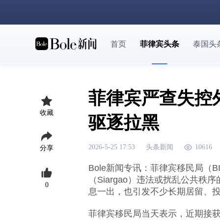
首页
菲律宾头条
泰国头
菲律宾严查失控
收藏
驱逐拉黑
2026-5-25 17:53
头条新闻
10616
分享
Bole新闻专讯：菲律宾移民局（
（Siargao）违法或扰乱公共
0
息一出，也引发不少长期居留、
菲律宾移民局当天表示，近期接