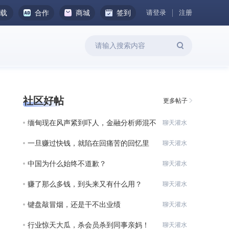
请登录
注册
下载
合作
商城
签到
社区好帖
更多帖子
缅甸现在风声紧到吓人，金融分析师混不
聊天灌水
下去
一旦赚过快钱，就陷在回痛苦的回忆里
聊天灌水
了。
中国为什么始终不道歉？
聊天灌水
赚了那么多钱，到头来又有什么用？
聊天灌水
键盘敲冒烟，还是干不出业绩
聊天灌水
行业惊天大瓜，杀会员杀到同事亲妈！
聊天灌水