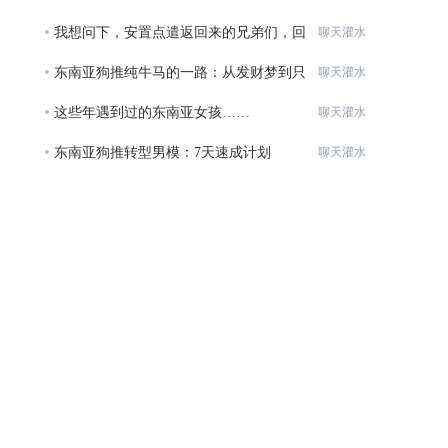
我想问下，安置点遣返回来的兄弟们，回
聊天灌水
来交
东南亚狗推纯牛马的一路：从发财梦到只
聊天灌水
想回
这些年遇到过的东南亚女孩……
聊天灌水
东南亚狗推转型男模：7天速成计划
聊天灌水