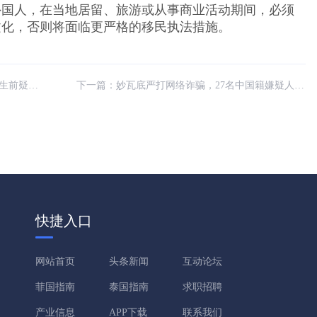
外国人，在当地居留、旅游或从事商业活动期间，必须
文化，否则将面临更严格的移民执法措施。
多人围殴
下一篇：
妙瓦底严打网络诈骗，27名中国籍嫌疑人将被遣返
快捷入口
网站首页
头条新闻
互动论坛
菲国指南
泰国指南
求职招聘
产业信息
APP下载
联系我们