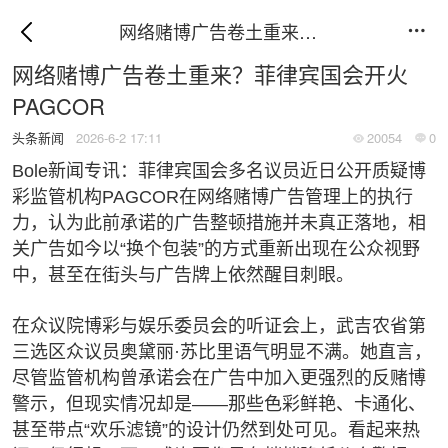
网络赌博广告卷土重来？菲律宾国会开火PAGCOR

网络赌博广告卷土重来？菲律宾国会开火
PAGCOR
头条新闻
2026-6-2 17:11
20054
0


Bole新闻专讯：菲律宾国会多名议员近日公开质疑博
彩监管机构PAGCOR在网络赌博广告管理上的执行
力，认为此前承诺的广告整顿措施并未真正落地，相
关广告如今以“换个包装”的方式重新出现在公众视野
中，甚至在街头与广告牌上依然醒目刺眼。
在众议院博彩与娱乐委员会的听证会上，武吉农省第
三选区众议员奥黛丽·苏比里语气明显不满。她直言，
尽管监管机构曾承诺会在广告中加入更强烈的反赌博
警示，但现实情况却是——那些色彩鲜艳、卡通化、
甚至带点“欢乐滤镜”的设计仍然到处可见。看起来热