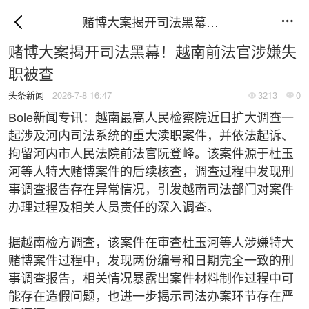
赌博大案揭开司法黑幕！越南前法官涉嫌失职被查

赌博大案揭开司法黑幕！越南前法官涉嫌失
职被查
头条新闻
2026-7-8 16:47
3213
0


Bole新闻专讯：越南最高人民检察院近日扩大调查一
起涉及河内司法系统的重大渎职案件，并依法起诉、
拘留河内市人民法院前法官阮登峰。该案件源于杜玉
河等人特大赌博案件的后续核查，调查过程中发现刑
事调查报告存在异常情况，引发越南司法部门对案件
办理过程及相关人员责任的深入调查。
据越南检方调查，该案件在审查杜玉河等人涉嫌特大
赌博案件过程中，发现两份编号和日期完全一致的刑
事调查报告，相关情况暴露出案件材料制作过程中可
能存在造假问题，也进一步揭示司法办案环节存在严