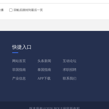
转播
回帖后跳转到最后一页
快捷入口
网站首页
头条新闻
互动论坛
菲国指南
泰国指南
求职招聘
产业信息
APP下载
联系我们
版本所有@2026 BOLE保留所有权