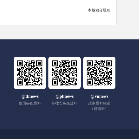
本版积分规则
@thnews
@phnews
@vnnews
泰国头条爆料
菲律宾头条爆料
越南爆料频道
（越南语）