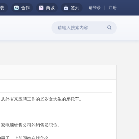
请登录
注册
下载
合作
商城
签到
名从外省来应聘工作的19岁女大生的摩托车。
一家电脑销售公司的销售员职位。
的男子，上前问她在找什么。