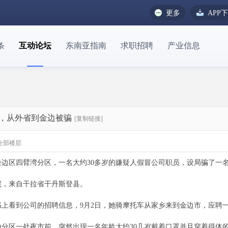
更多
APP
条
互动论坛
东南亚指南
求职招聘
产业信息
，从外省到金边被骗
[复制链接]
全部楼层
边市隆边区四臂湾分区，一名大约30多岁的嫌疑人假冒公司职员，设局骗了一
妮，来自干拉省干丹斯登县。
上看到公司的招聘信息，9月2日，她骑摩托车从家乡来到金边市，应聘
分区一处夜市前，突然出现一名年龄大约30几岁戴着口罩并且穿着得体