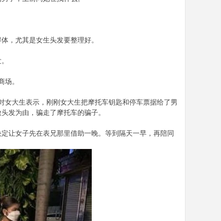
得体，尤其是女生头发要整理好。
发。
商场。
员对女大生表示，刚刚女大生把摩托车钥匙和停车票据给了男
做头发为由，骗走了摩托车的骗子。
决定让女子先在表兄那里借助一晚。等到隔天一早，再陪同