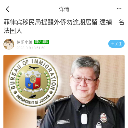
详情

菲律宾移民局提醒外侨勿逾期居留 逮捕一名
法国人
伯乐小编
网站编辑
关注

2023-9-9 13:51:50