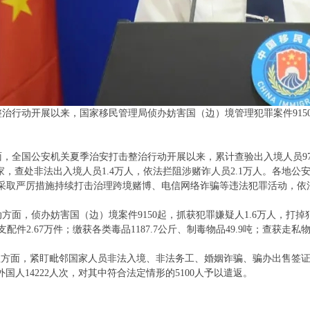
治行动开展以来，国家移民管理局侦办妨害国（边）境管理犯罪案件9150起
，全国公安机关夏季治安打击整治行动开展以来，累计查验出入境人员9707
万家，查处非法出入境人员1.4万人，依法拦阻涉赌诈人员2.1万人。各地
，采取严厉措施持续打击治理跨境赌博、电信网络诈骗等违法犯罪活动，依
面，侦办妨害国（边）境案件9150起，抓获犯罪嫌疑人1.6万人，打掉犯
配件2.67万件；缴获各类毒品1187.7公斤、制毒物品49.9吨；查获走私物品
理方面，紧盯毗邻国家人员非法入境、非法务工、婚姻诈骗、骗办出售签证
外国人14222人次，对其中符合法定情形的5100人予以遣返。