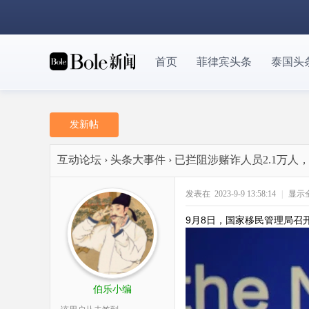
首页
菲律宾头条
泰国头
发新帖
互动论坛
›
头条大事件
›
已拦阻涉赌诈人员2.1万
发表在 2023-9-9 13:58:14
|
显示
9月8日，国家移民管理局
伯乐小编