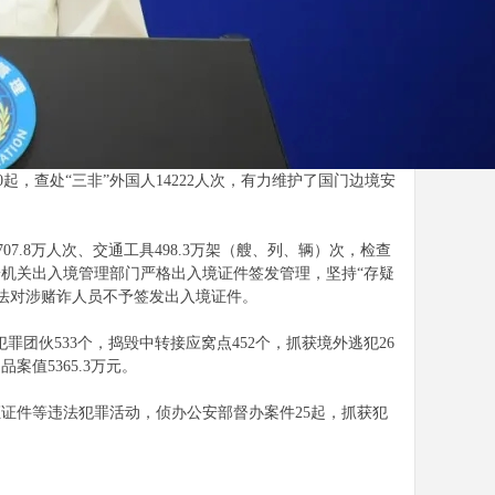
，查处“三非”外国人14222人次，有力维护了国门边境安
.8万人次、交通工具498.3万架（艘、列、辆）次，检查
公安机关出入境管理部门严格出入境证件签发管理，坚持“存疑
法对涉赌诈人员不予签发出入境证件。
罪团伙533个，捣毁中转接应窝点452个，抓获境外逃犯26
案值5365.3万元。
证件等违法犯罪活动，侦办公安部督办案件25起，抓获犯