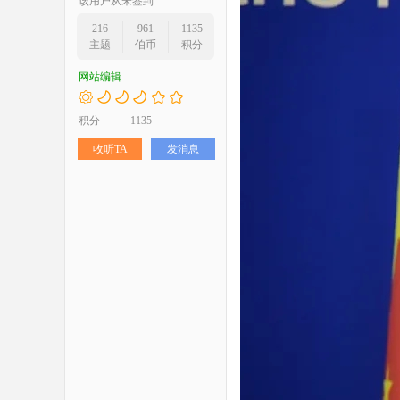
该用户从未签到
216
961
1135
主题
伯币
积分
网站编辑
积分
1135
收听TA
发消息