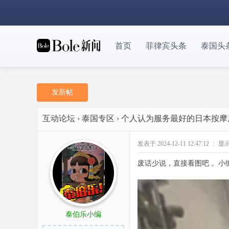
首页
菲律宾头条
泰国头
发新帖
互动论坛
›
泰国专区
›
个人认为服务最好的日本按摩
发表于 2024-12-11 12:47:12
|
显
废话少说，直接看图吧 。小
泰伯乐小编