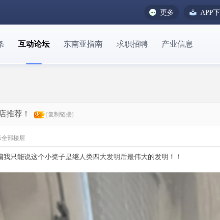
更多
APP
条
互动论坛
东南亚指南
求职招聘
产业信息
店推荐！
[复制链接]
示全部楼层
编我只能说这个小凳子是继人类四大发明后最伟大的发明！！