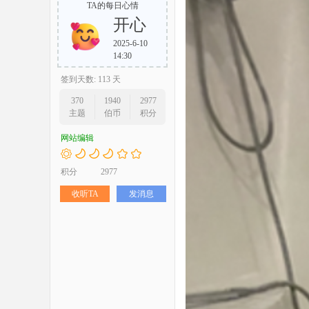
TA的每日心情
开心
2025-6-10
14:30
签到天数: 113 天
370
1940
2977
主题
伯币
积分
网站编辑
积分
2977
收听TA
发消息