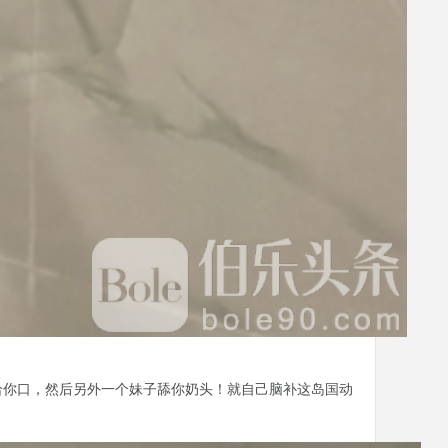
给你口，然后另外一个妹子舔你奶头！就自己脑补这岛国动