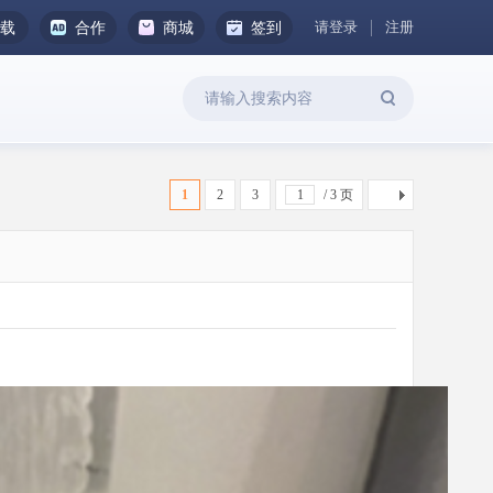
请登录
注册
下载
合作
商城
签到
1
2
3
/ 3 页