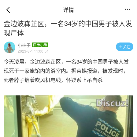
详情

金边波森芷区，一名34岁的中国男子被人发
现尸体
小柚子
伯乐小编
关注

2023-8-1 11:00:54
今天凌晨，金边波森芷区，一名34岁的中国男子被人发
现死于一家旅馆内的浴室内。据柬媒报道，被发现时，
死者脖子缠着吹风机电线，怀疑系上吊自杀。