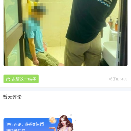
点赞这个帖子
帖子ID: 453

暂无评论

#伯币
进行评论，获得
赶快参与吧！