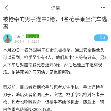
详情

被枪杀的男子连中3枪，4名枪手乘坐汽车逃
离
小柚子
伯乐小编
关注

2023-8-1 11:22:02
本月29日一名外国男子在街头被枪杀，通过安全摄像头
可以看到，枪手至少有4人，他们其中1人等待开车，另3
人下车后对越南籍死者连开3枪，然后迅速上车逃离现
场。枪杀死者的原因估计是仇恨所致。
案发前，目击者看到枪手与死者发生争执，手上还持有
刀子，随后死者企图走开，突然，枪手拿出枪对死者开
枪，死者也呼喊救命，但枪手不给予机会，随后上一辆
白色雷克萨斯NX200t逃离。