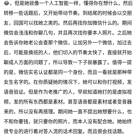
😂，但是她就像一个人工智能一样，懂得你在想什么，然后
转移一些话题后，又开始带动节奏。到结尾的时候会以交朋
友，回国可以找她之类的。然后再找你加微信什么的。期间
微信会浅浅和你聊几句，并且再次找你要本人照片。之后她
会告诉你她老公会查那个微信，让加另外一个微信，加过去
后，可能是换班的人，他们切入的节奏太快了，直接就开始
聊成人方面的问题了，所以导致一下子就暴露了。值得一提
的是，微信实名认证都是同一个身份，而且一看就是那种带
女生名字的。在你质疑她的情况下，她可以和你打视频，发
语音验证。但是作为老推广的人，早就知道她打的是虚拟视
频，发的所有东西都是素材。甚至语音都是素材或者变音器
来的，所以没有再搭理。期间她一直不提出她想要什么，也
不和你要钱，就只要你的照片，而本人没有配合她。她始终
很专业的进行着对答入流的话术回复。而且很会找话题。