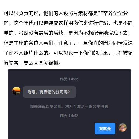
可以很负责的说，他们的人设照片素材都是非常齐全全套
的，这个年代可以包装成这样用微信来进行诈骗，也是不简
单的。虽然没有最后的后续，是因为不想配合她演戏下去，
但是在座的各位人事们，注意了，一旦你真的因为同情发送
了你本人照片什么的。可以想象一下你们的后果，只有被骗
被勒索，要么回国就被抓。