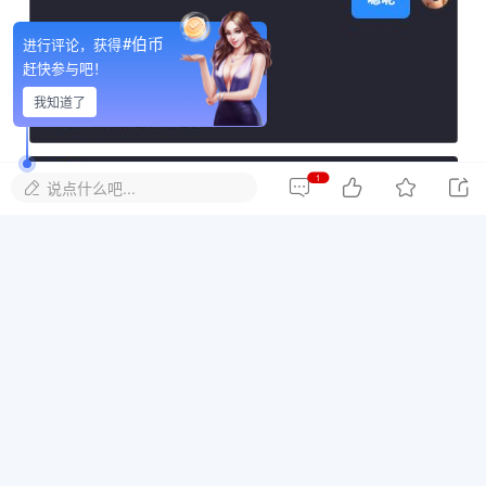
#伯币
进行评论，获得
赶快参与吧！
我知道了
1




说点什么吧...
