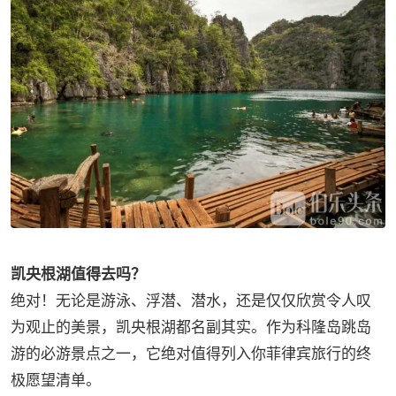
凯央根湖值得去吗？
绝对！无论是游泳、浮潜、潜水，还是仅仅欣赏令人叹
为观止的美景，凯央根湖都名副其实。作为科隆岛跳岛
游的必游景点之一，它绝对值得列入你菲律宾旅行的终
极愿望清单。