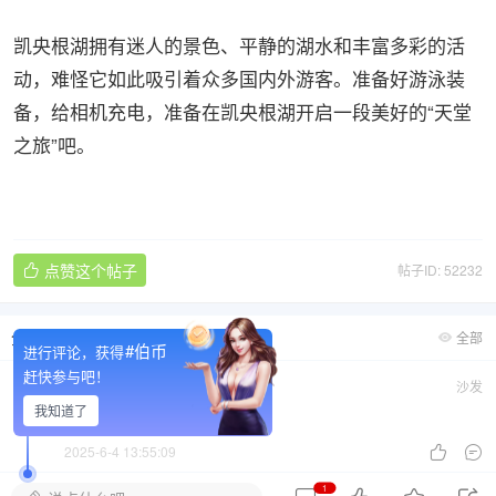
凯央根湖拥有迷人的景色、平静的湖水和丰富多彩的活
动，难怪它如此吸引着众多国内外游客。准备好游泳装
备，给相机充电，准备在凯央根湖开启一段美好的“天堂
之旅”吧。
点赞这个帖子
帖子ID: 52232

全部评论
1
全部

#伯币
进行评论，获得
赶快参与吧！
shengli123
Zzy新手村
沙发

我知道了
好想跳下去游一圈
2025-6-4 13:55:09


1