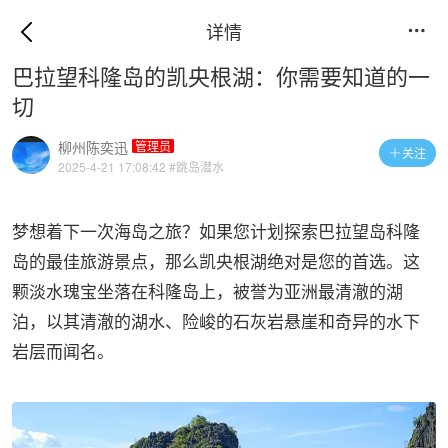
详情

巴拉望科隆岛的凯央根湖：你需要知道的一
切
柳州陈奕迅
管理员
关注

2025-4-21 17:08:42
#跳岛潜水
梦想着下一次海岛之旅？如果您计划探索巴拉望岛科隆
岛的最佳旅游景点，那么凯央根湖绝对是您的首选。这
颗淡水瑰宝坐落在科隆岛上，被誉为亚洲最清澈的湖
泊，以其清澈的湖水、险峻的石灰岩悬崖和奇异的水下
岩层而闻名。