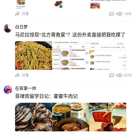
分享
0
7430
白日梦
马尼拉惊现“北方胃救星”？这份外卖直接把我吃撑了
分享
0
8218
在菲第一帅
菲律宾留学日记：霍霍牛肉记