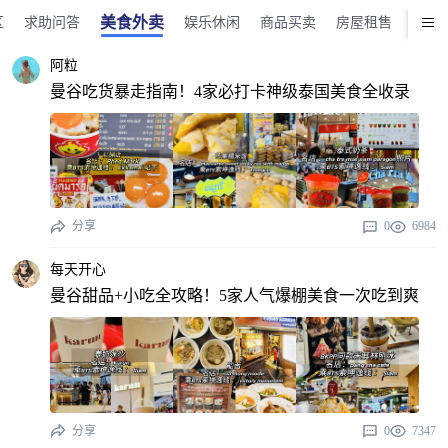
美食外卖
区
求助问答
娱乐休闲
商品买卖
房屋租售
商业
阿粒
曼谷吃货暴走指南！4家必打卡神级泰国美食全收录
分享
0
6984
每天开心
曼谷甜品+小吃全攻略！5家人气爆棚美食一次吃到爽
分享
0
7347