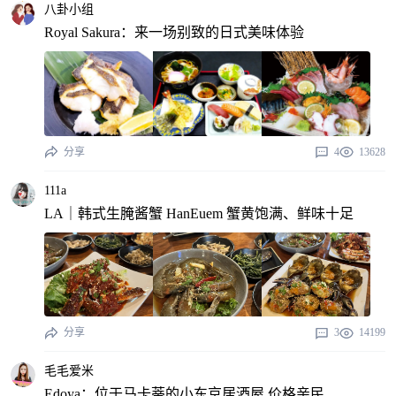
八卦小组
Royal Sakura：来一场别致的日式美味体验
分享
4
13628
111a
LA｜韩式生腌酱蟹 HanEuem 蟹黄饱满、鲜味十足
分享
3
14199
毛毛爱米
Edoya：位于马卡蒂的小东京居酒屋 价格亲民