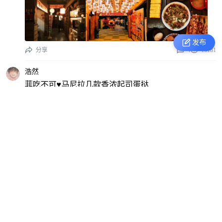
发布
分享
4
16181
浩然
菲吃不可♥马尼拉几款香浓起司蛋挞
分享
6
20668
统统闪开
推荐一家我经常吃的海鲜餐厅：游姐厨房