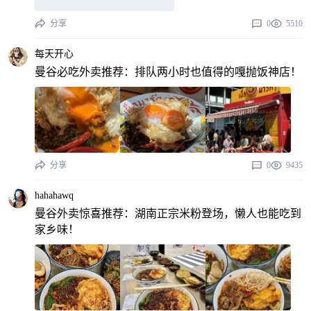
分享
0
5510
每天开心
曼谷必吃外卖推荐：排队两小时也值得的嘎抛饭神店！
分享
0
9435
hahahawq
曼谷外卖惊喜推荐：湖南正宗米粉登场，懒人也能吃到
家乡味！