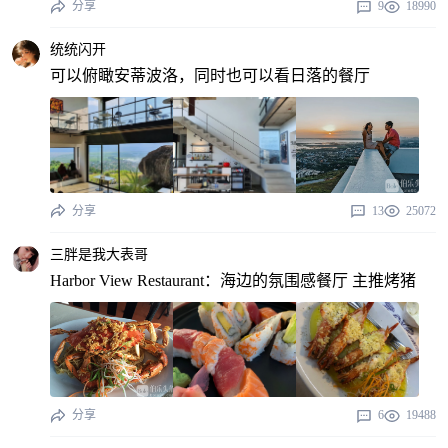
分享
9
18990
统统闪开
可以俯瞰安蒂波洛，同时也可以看日落的餐厅
分享
13
25072
三胖是我大表哥
Harbor View Restaurant：海边的氛围感餐厅 主推烤猪
分享
6
19488