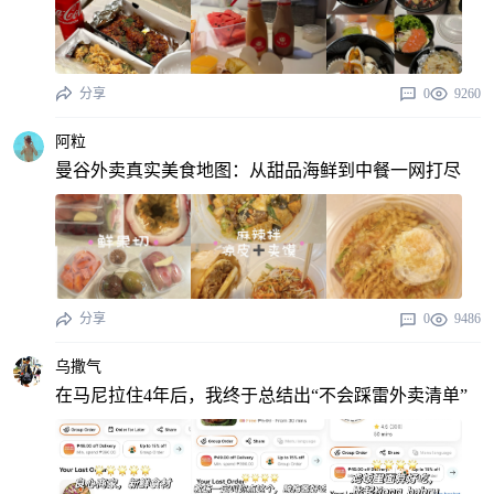
分享
0
9260
阿粒
曼谷外卖真实美食地图：从甜品海鲜到中餐一网打尽
分享
0
9486
乌撒气
在马尼拉住4年后，我终于总结出“不会踩雷外卖清单”