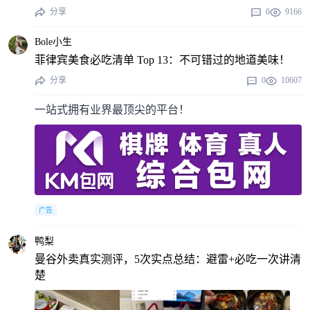
分享
0
9166
Bole小生
菲律宾美食必吃清单 Top 13：不可错过的地道美味！
分享
0
10607
一站式拥有业界最顶尖的平台！
广告
鸭梨
曼谷外卖真实测评，5次实点总结：避雷+必吃一次讲清
楚