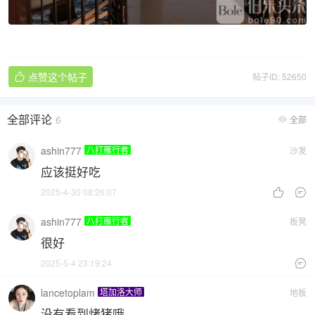
点赞这个帖子
帖子ID: 52650

全部评论
6
全部

ashin777
八打雁行者
沙发
应该挺好吃
2025-4-30 08:26:07


ashin777
八打雁行者
板凳
很好
2025-5-4 23:19:24

lancetoplam
塔加洛大师
地板
没有看到烤猪哦