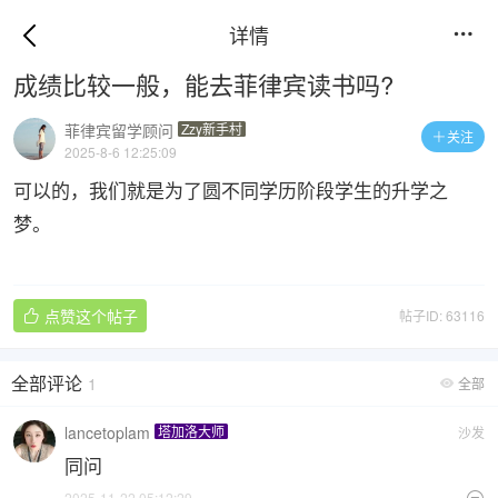
详情

成绩比较一般，能去菲律宾读书吗?
菲律宾留学顾问
Zzy新手村
关注

2025-8-6 12:25:09
可以的，我们就是为了圆不同学历阶段学生的升学之
梦。
点赞这个帖子
帖子ID: 63116

全部评论
1
全部

lancetoplam
塔加洛大师
沙发
同问
2025-11-22 05:12:29