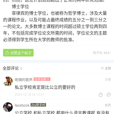
的。然而，这些计划远远超出了正常的两年研究范围。
博士学位
菲律宾的博士学位，也被称为哲学博士，涉及大量
的课程作业，以及可能占最终成绩的五分之一到三分之
一的论文。大多数博士课程的时间超过硕士学位两到四
年，不包括完成学位论文所需的时间，学位论文的主题
必须得到学生所在大学的教师的批准。
点赞这个帖子
帖子ID: 8541

全部评论
6
全部

呢喃的歌声
吕宋岛新人
沙发
私立学校肯定是比公立的要好的
2023-12-18 03:10:37


facebook
Zzy新手村
板凳
公立学校 和私立学校 都用什么语言教课呢 有没有