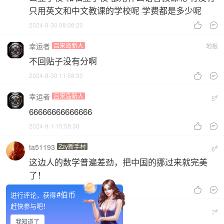
只用英文和中文教课的学校呢 学费都是多少呢
2024-8-30 08:08:20


幸运者
吕宋岛新人
地板
不回贴子没有分啊
2024-8-30 11:58:30


幸运者
吕宋岛新人
#
5
66666666666666
2024-9-1 15:58:38


ta51193
Zzy新手村
#
6
这边人的数学普遍差劲，把中国的挪过来就完美
了！
2024-9-5 23:22:52


#伯币
进行评论，获得
赶快参与吧！
ashin777
八打雁行者
#
7
我知道了