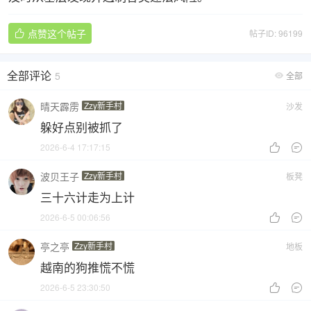
点赞这个帖子
帖子ID: 96199

全部评论
5
全部

晴天霹雳
Zzy新手村
沙发
躲好点别被抓了
2026-6-4 17:17:15


波贝王子
Zzy新手村
板凳
三十六计走为上计
2026-6-5 00:06:56


亭之亭
Zzy新手村
地板
越南的狗推慌不慌
2026-6-5 23:30:50

