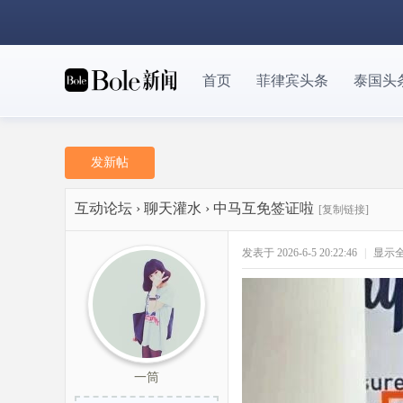
首页
菲律宾头条
泰国头
发新帖
互动论坛
›
聊天灌水
›
中马互免签证啦
[复制链接]
发表于 2026-6-5 20:22:46
|
显示
一筒