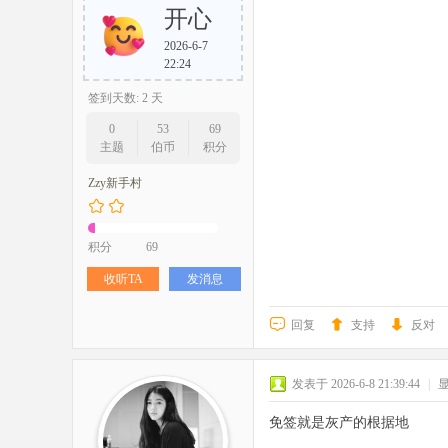
开心
2026-6-7
22:24
签到天数: 2 天
0
53
69
主题
伯币
积分
Zzy新手村
积分
69
收听TA
发消息
回复
支持
反对
发表于 2026-6-8 21:39:44
|
免签就是灰产的根据地