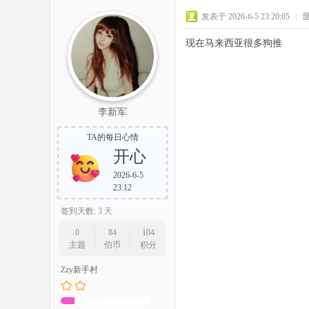
发表于 2026-6-5 23:20:05
|
现在马来西亚很多狗推
李新军
TA的每日心情
开心
2026-6-5
23:12
签到天数: 3 天
0
84
104
主题
伯币
积分
Zzy新手村