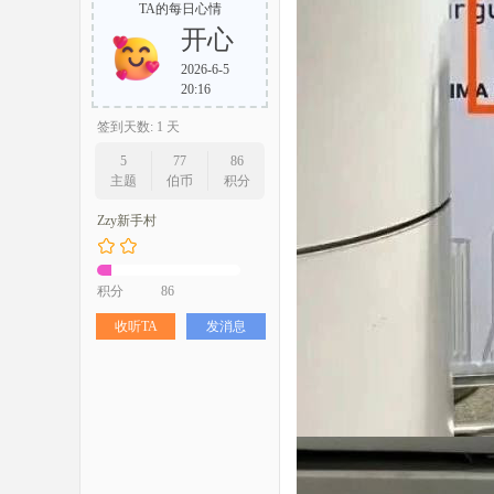
TA的每日心情
开心
2026-6-5
20:16
签到天数: 1 天
5
77
86
主题
伯币
积分
Zzy新手村
积分
86
收听TA
发消息