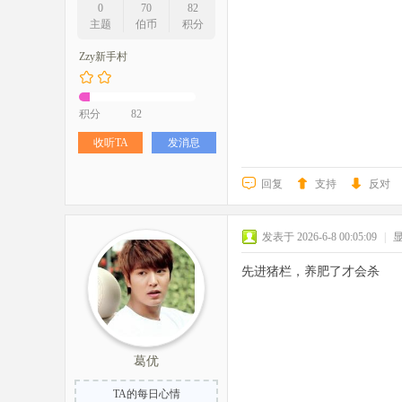
0
70
82
主题
伯币
积分
Zzy新手村
积分
82
收听TA
发消息
回复
支持
反对
发表于 2026-6-8 00:05:09
|
先进猪栏，养肥了才会杀
葛优
TA的每日心情