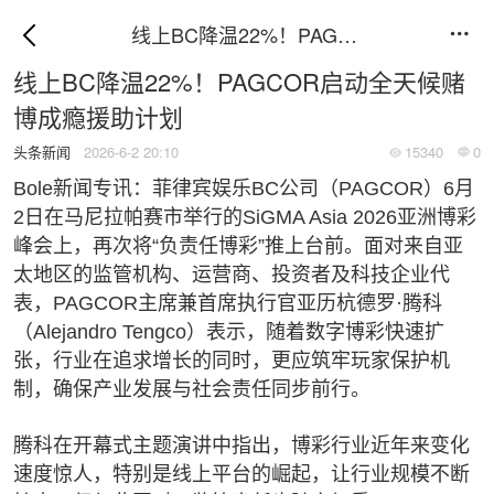
线上BC降温22%！PAGCOR启动全天候赌博成瘾援助计划

线上BC降温22%！PAGCOR启动全天候赌
博成瘾援助计划
头条新闻
2026-6-2 20:10
15340
0


Bole新闻专讯：菲律宾娱乐BC公司（PAGCOR）6月
2日在马尼拉帕赛市举行的SiGMA Asia 2026亚洲博彩
峰会上，再次将“负责任博彩”推上台前。面对来自亚
太地区的监管机构、运营商、投资者及科技企业代
表，PAGCOR主席兼首席执行官亚历杭德罗·腾科
（Alejandro Tengco）表示，随着数字博彩快速扩
张，行业在追求增长的同时，更应筑牢玩家保护机
制，确保产业发展与社会责任同步前行。
腾科在开幕式主题演讲中指出，博彩行业近年来变化
速度惊人，特别是线上平台的崛起，让行业规模不断