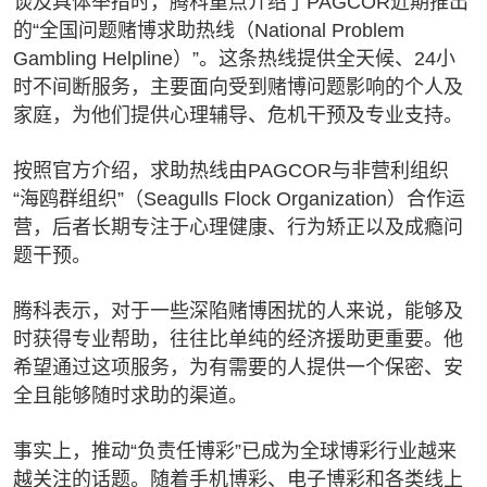
谈及具体举措时，腾科重点介绍了PAGCOR近期推出
的“全国问题赌博求助热线（National Problem
Gambling Helpline）”。这条热线提供全天候、24小
时不间断服务，主要面向受到赌博问题影响的个人及
家庭，为他们提供心理辅导、危机干预及专业支持。
按照官方介绍，求助热线由PAGCOR与非营利组织
“海鸥群组织”（Seagulls Flock Organization）合作运
营，后者长期专注于心理健康、行为矫正以及成瘾问
题干预。
腾科表示，对于一些深陷赌博困扰的人来说，能够及
时获得专业帮助，往往比单纯的经济援助更重要。他
希望通过这项服务，为有需要的人提供一个保密、安
全且能够随时求助的渠道。
事实上，推动“负责任博彩”已成为全球博彩行业越来
越关注的话题。随着手机博彩、电子博彩和各类线上