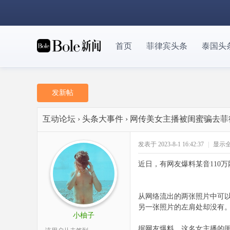
首页
菲律宾头条
泰国头
发新帖
互动论坛
›
头条大事件
›
网传美女主播被闺蜜骗去菲
发表于 2023-8-1 16:42:37
|
显示
近日，有网友爆料某音110万
从网络流出的两张照片中可
另一张照片的左肩处却没有
小柚子
据网友爆料，这名女主播的闺