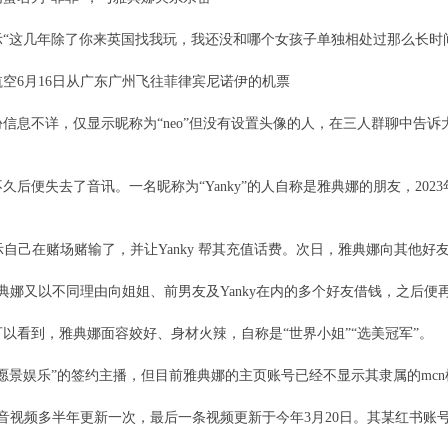
“这几年除了你来英国找我玩，我还没和哪个女孩子单独相处过那么长时间”
航空6月16日从广东广州飞往菲律宾尼诺伊的机票
信息不详，仅显示昵称为“neo”但没有设置头像的人，在三人群聊中告诉
后便失去了音讯。一名昵称为“Yanky”的人自称是雅典娜的朋友，2023
。
y表示自己在赌场赌输了，并让Yanky 帮其充值话费。次日，雅典娜向其他好
典娜又以不同理由向姐姐、前男友及Yanky在内的多个好友借钱，之后便再
以看到，雅典娜面容姣好、身材火辣，自称是“世界小姐”“选美冠军”。
 “愿景娱乐”的签约主播，但目前雅典娜的主页账号已经不显示其隶属的mc
的某音视频多半年更新一次，最后一条视频更新于今年3月20日。其某红书账