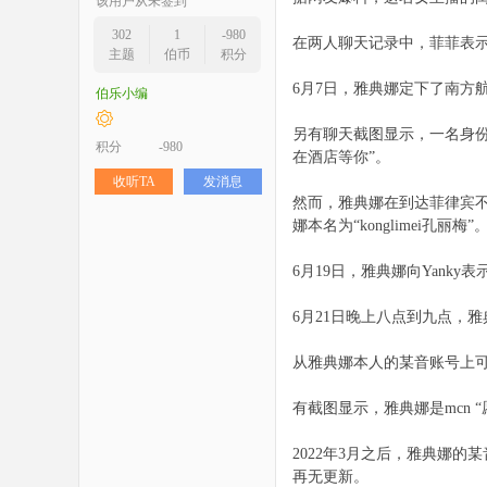
该用户从未签到
302
1
-980
在两人聊天记录中，菲菲表示
主题
伯币
积分
6月7日，雅典娜定下了南方
伯乐小编
另有聊天截图显示，一名身份
积分
-980
在酒店等你”。
收听TA
发消息
然而，雅典娜在到达菲律宾不久
娜本名为“konglimei孔丽梅”
6月19日，雅典娜向Yank
6月21日晚上八点到九点，雅
从雅典娜本人的某音账号上可
有截图显示，雅典娜是mcn
2022年3月之后，雅典娜
再无更新。