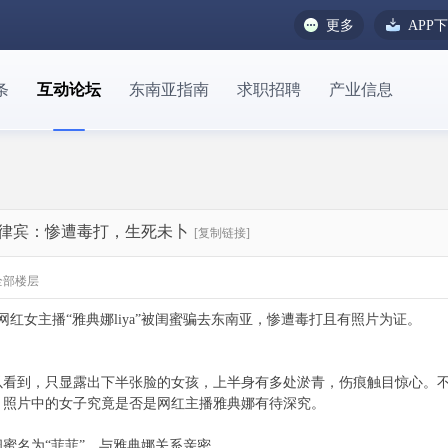
更多
APP
条
互动论坛
东南亚指南
求职招聘
产业信息
律宾：惨遭毒打，生死未卜
[复制链接]
全部楼层
网红女主播“雅典娜liya”被闺蜜骗去东南亚，惨遭毒打且有照片为证。
以看到，只显露出下半张脸的女孩，上半身有多处淤青，伤痕触目惊心。
。照片中的女子究竟是否是网红主播雅典娜有待深究。
蜜名为“菲菲”，与雅典娜关系亲密