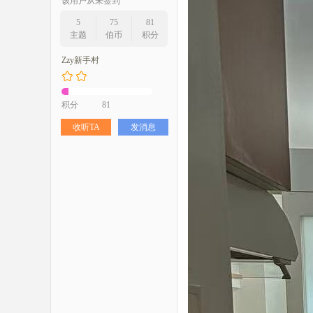
该用户从未签到
5
75
81
主题
伯币
积分
Zzy新手村
积分
81
收听TA
发消息