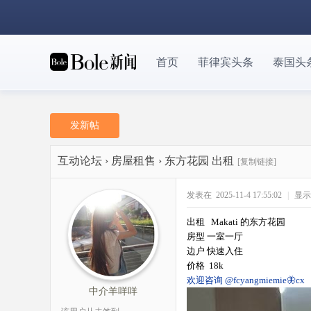
首页
菲律宾头条
泰国头
发新帖
互动论坛
›
房屋租售
›
东方花园 出租
[复制链接]
发表在 2025-11-4 17:55:02
|
显示
出租 Makati 的东方花园
房型 一室一厅
边户 快速入住
价格 18k
欢迎咨询 @fcyangmiemie🦋cx
中介羊咩咩