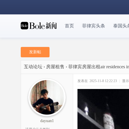
首页
菲律宾头条
泰国头
发新帖
互动论坛
›
房屋租售
›
菲律宾房屋出租air residences in 
发表在 2025-11-8 12:22:23
|
显示
dayuan1