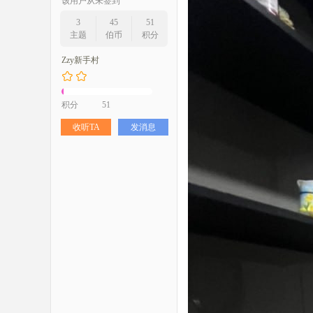
该用户从未签到
3
45
51
主题
伯币
积分
Zzy新手村
积分
51
收听TA
发消息