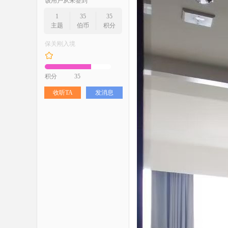
该用户从未签到
1
35
35
主题
伯币
积分
保关刚入境
积分
35
收听TA
发消息