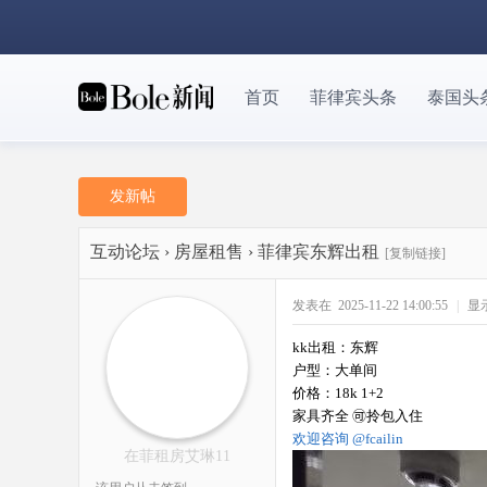
首页
菲律宾头条
泰国头
发新帖
互动论坛
›
房屋租售
›
菲律宾东辉出租
[复制链接]
发表在 2025-11-22 14:00:55
|
显
kk出租：东辉
户型：大单间
价格：18k 1+2
家具齐全 🉑拎包入住
欢迎咨询 @fcailin
在菲租房艾琳11