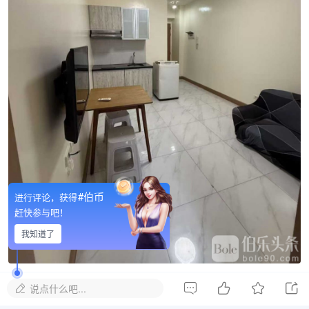
#伯币
进行评论，获得
赶快参与吧！
我知道了




说点什么吧...

点赞这个帖子
帖子ID: 71417
