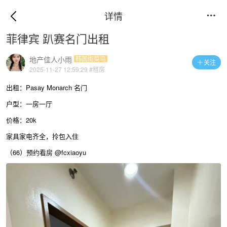
详情

菲律宾 趴赛名门出租
地产佳人小雨
韩国街菜鸟
关注

2025-11-27 12:59:29
#租房
出租：Pasay Monarch 名门
户型：一房一厅
价格：20k
家具家电齐全，拎包入住
（66）预约看房 @fcxiaoyu