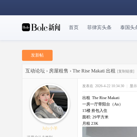
首页
菲律宾头条
泰国头
发新帖
互动论坛
›
房屋租售
›
The Rise Makati 出租
[复制链接]
发表在 2026-4-22 10:34:30
|
显示
出租 The Rise Makati
一房一厅带阳台（An）
15楼 拎包入住
面积: 29平方米
月租 23K
July小羊