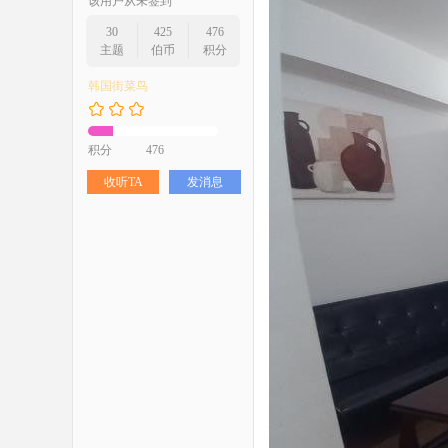
该用户从未签到
30
425
476
主题
伯币
积分
韩国街菜鸟
积分
476
收听TA
发消息