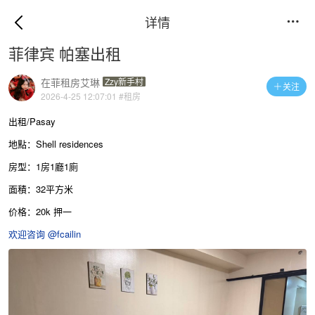
详情

菲律宾 帕塞出租
在菲租房艾琳
Zzy新手村
关注

2026-4-25 12:07:01
#租房
出租/Pasay
地點：Shell residences
房型：1房1廳1廁
面積：32平方米
价格：20k 押一
欢迎咨询 @fcailin