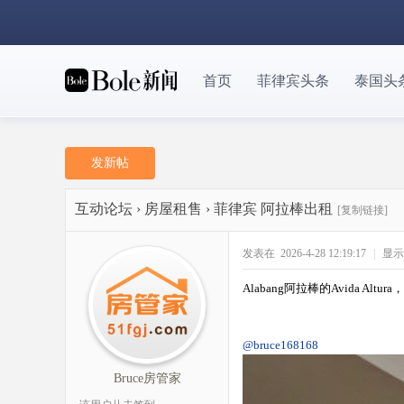
首页
菲律宾头条
泰国头
发新帖
互动论坛
›
房屋租售
›
菲律宾 阿拉棒出租
[复制链接]
发表在 2026-4-28 12:19:17
|
显示
Alabang阿拉棒的Avida Altu
@bruce168168
Bruce房管家