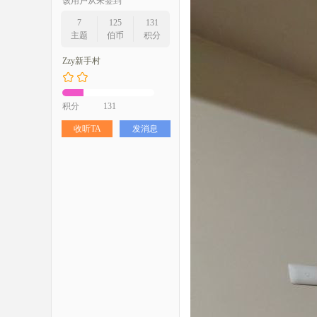
该用户从未签到
7
125
131
主题
伯币
积分
Zzy新手村
积分
131
收听TA
发消息