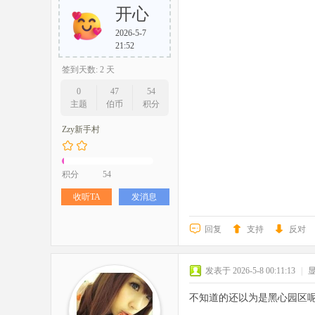
开心
2026-5-7
21:52
签到天数: 2 天
0
47
54
主题
伯币
积分
Zzy新手村
积分
54
收听TA
发消息
回复
支持
反对
发表于 2026-5-8 00:11:13
|
不知道的还以为是黑心园区