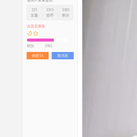
该用户从未签到
225
3315
3365
主题
伯币
积分
吉普尼乘客
积分
3365
收听TA
发消息