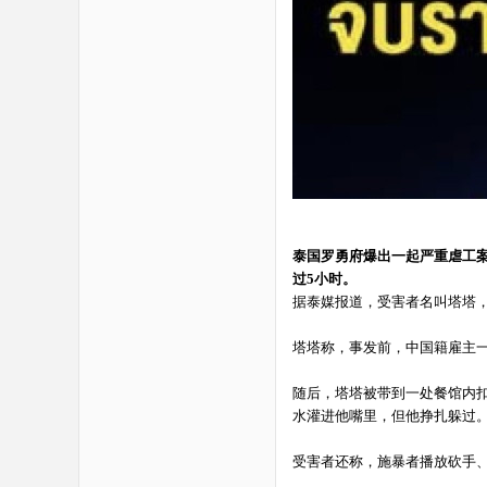
泰国罗勇府爆出一起严重虐工
过5小时。
据泰媒报道，受害者名叫塔塔，
塔塔称，事发前，中国籍雇主一
随后，塔塔被带到一处餐馆内
水灌进他嘴里，但他挣扎躲过
受害者还称，施暴者播放砍手、