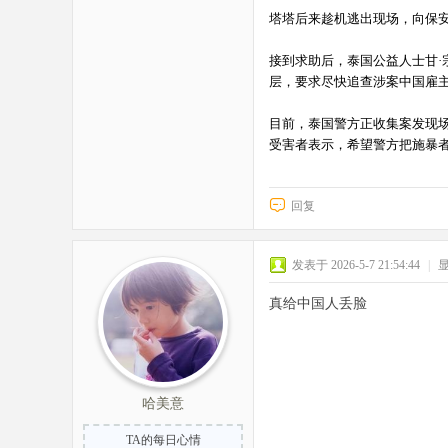
塔塔后来趁机逃出现场，向保
接到求助后，泰国公益人士甘
层，要求尽快追查涉案中国雇
目前，泰国警方正收集案发现
受害者表示，希望警方把施暴
回复
发表于 2026-5-7 21:54:44
|
真给中国人丢脸
哈美意
TA的每日心情