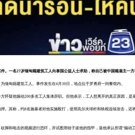
案件。一名27岁缅甸籍建筑工人向泰国公益人士求助，称自己被中国籍雇主一
为缅甸籍建筑工人。事件发生在4月30日，地点位于罗勇府一间餐馆内。
方怀疑他煽动200多名工人集体辞职。但他表示，工人想离开的真正原因，是
扣押。其称，约8名施暴者对他实施殴打，使用高尔夫球杆和铁棍连续攻击，还
。
砍脚和电击的视频进行恐吓，并试图用钳子拔他的指甲，逼他承认所谓“煽动工