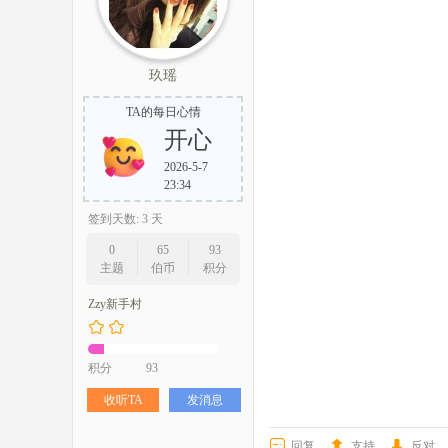
玖瑶
TA的每日心情
开心
2026-5-7
23:34
签到天数: 3 天
0
65
93
主题
伯币
积分
Zzy新手村
积分
93
收听TA
发消息
回复
支持
反对