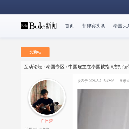
首页
菲律宾头条
泰国头
发新帖
互动论坛
›
泰国专区
›
中国雇主在泰国被指 #虐打
发表于 2026-5-7 15:42:03
|
显示
白日梦