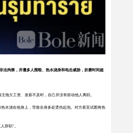
方非法拘禁，并遭多人围殴、热水浇身和电击威胁，折磨时间超
雇主拖欠工资、发薪不及时，自己并没有鼓动他人离职。
将热水浇在他身上，导致全身多处烫伤起泡。对方甚至试图将热
人辞职”。