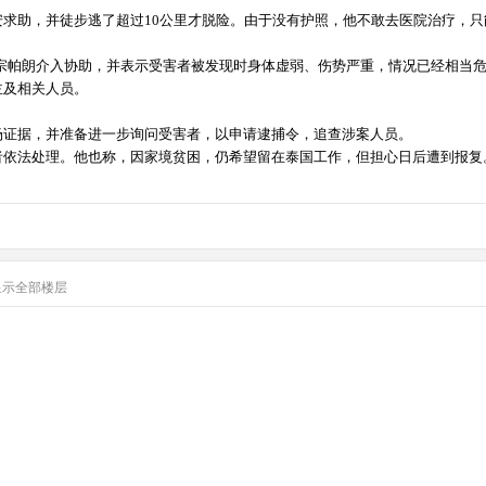
安求助，并徒步逃了超过10公里才脱险。由于没有护照，他不敢去医院治疗，
·宗帕朗介入协助，并表示受害者被发现时身体虚弱、伤势严重，情况已经相当
主及相关人员。
场证据，并准备进一步询问受害者，以申请逮捕令，追查涉案人员。
者依法处理。他也称，因家境贫困，仍希望留在泰国工作，但担心日后遭到报复
显示全部楼层