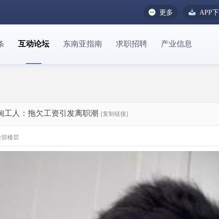
更多
APP
条
互动论坛
东南亚指南
求职招聘
产业信息
缅甸工人：拖欠工资引发离职潮
[复制链接]
全部楼层