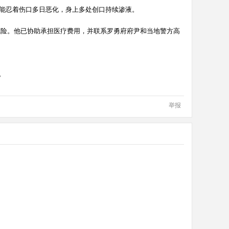
只能忍着伤口多日恶化，身上多处创口持续渗液。
危险。他已协助承担医疗费用，并联系罗勇府府尹和当地警方高
。
举报