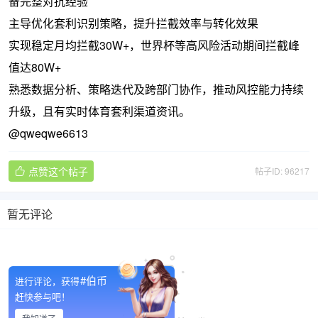
备完整对抗经验
主导优化套利识别策略，提升拦截效率与转化效果
实现稳定月均拦截30W+，世界杯等高风险活动期间拦截峰
值达80W+
熟悉数据分析、策略迭代及跨部门协作，推动风控能力持续
升级，且有实时体育套利渠道资讯。
@qweqwe6613
点赞这个帖子
帖子ID: 96217

暂无评论

#伯币
进行评论，获得
赶快参与吧！