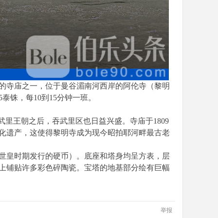
的寺庙之一，位于曼谷湄南河西岸的阿伦寺（黎明
铢，每10到15分钟一班。
里王朝之后，吞武里区也日益兴盛。寺庙于1809
文化遗产，这使得黎明寺成为现今昭拍耶河畔最古老
九世皇时期发行的硬币）。底座和塔身均呈方表，层
上铺贴许多彩色碎陶瓷。宝塔的地基部分绘有巨幅
举报