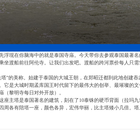
先浮现在你脑海中的就是泰国寺庙。今天带你去参观泰国最著名
乘坐渡船前往阿伦寺。让我们出发吧。渡船的跨河票价每人只需5泰
铁塔”的美称。始建于泰国的大城王朝，在郑昭迁都到此地创建吞武
重修。它是大城时期孟库国王时代留下的最伟大的创举、最璀璨的
庙（黎明寺每日对外开放）。
，这座主塔是泰国著名的建筑，刻在了10泰铢的硬币背面（拉玛
四周各有陪塔一座，颜色各异，宏伟华丽，比主塔矮小几倍。塔