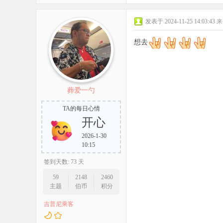
发表于 2024-11-25 14:03:43
来
想去
葬爱一勺
TA的每日心情
开心
2026-1-30
10:15
签到天数: 73 天
59
2148
2460
主题
伯币
积分
吉普尼乘客