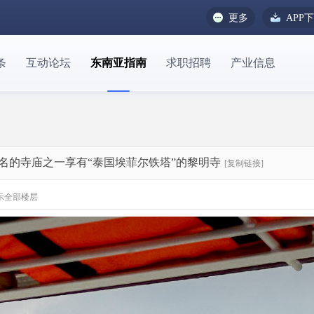
更多
APP
条
互动论坛
东南亚指南
求职招聘
产业信息
名的寺庙之一享有“泰国埃菲尔铁塔”的黎明寺
[复制链接]
示全部楼层