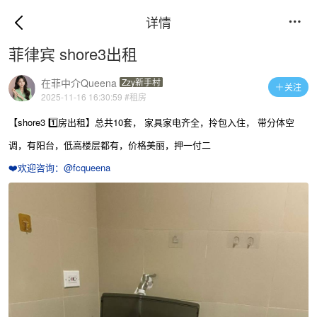
详情

菲律宾 shore3出租
在菲中介Queena
Zzy新手村
关注

2025-11-16 16:30:59
#租房
【shore3 1️⃣房出租】总共10套， 家具家电齐全，拎包入住， 带分体空
调，有阳台，低高楼层都有，价格美丽，押一付二
❤️欢迎咨询：@fcqueena