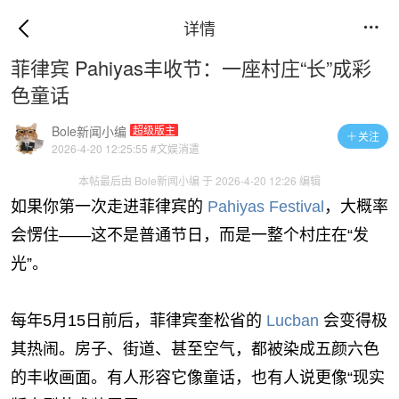
详情

菲律宾 Pahiyas丰收节：一座村庄“长”成彩
色童话
Bole新闻小编
超级版主
关注

2026-4-20 12:25:55
#文娱消遣
本帖最后由 Bole新闻小编 于 2026-4-20 12:26 编辑
如果你第一次走进菲律宾的
Pahiyas Festival
，大概率
会愣住——这不是普通节日，而是一整个村庄在“发
光”。
每年5月15日前后，菲律宾奎松省的
Lucban
会变得极
其热闹。房子、街道、甚至空气，都被染成五颜六色
的丰收画面。有人形容它像童话，也有人说更像“现实