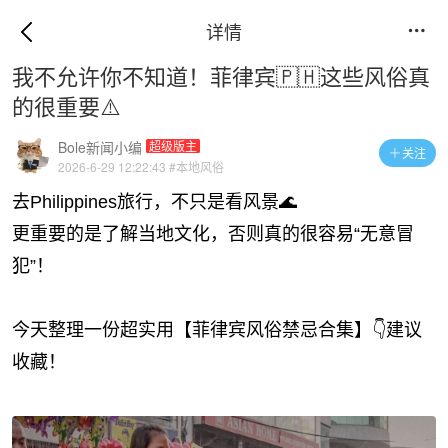
详情

我不允许你不知道！菲律宾🇵🇭这些风俗真
的很重要⚠️
Bole新闻小编
超级版主
关注

2026-6-29 12:22:43
#本地风俗
去Philippines旅行，不只是看风景🌊
更重要的是了解当地文化，否则真的很容易“无意冒
犯”！
今天整理一份超实用【菲律宾风俗禁忌合集】👇建议
收藏！