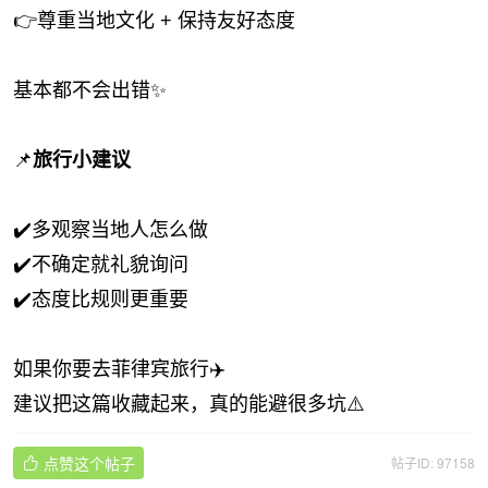
👉尊重当地文化 + 保持友好态度
基本都不会出错✨
📌
旅行小建议
✔️多观察当地人怎么做
✔️不确定就礼貌询问
✔️态度比规则更重要
如果你要去菲律宾旅行✈️
建议把这篇收藏起来，真的能避很多坑⚠️
点赞这个帖子
帖子ID: 97158
