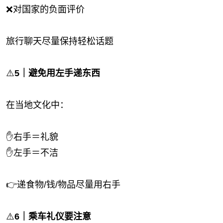
❌对国家的负面评价
旅行聊天尽量保持轻松话题
⚠️
5｜避免用左手递东西
在当地文化中：
✋右手＝礼貌
✋左手＝不洁
👉递食物/钱/物品尽量用右手
⚠️
6｜乘车礼仪要注意