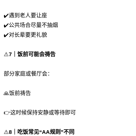
✔️遇到老人要让座
✔️公共场合尽量不抽烟
✔️对长辈要更礼貌
⚠️
7｜饭前可能会祷告
部分家庭或餐厅会：
🙏饭前祷告
👉这时候保持安静或等待即可
⚠️
8｜吃饭常见“AA规则”不同