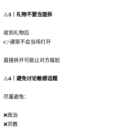
⚠️
3｜礼物不要当面拆
收到礼物后
👉通常不会当场打开
直接拆开可能让对方尴尬
⚠️
4｜避免讨论敏感话题
尽量避免：
❌政治
❌宗教