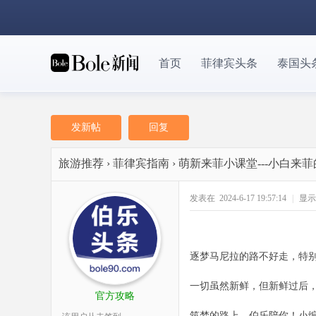
首页
菲律宾头条
泰国头
发新帖
回复
旅游推荐
›
菲律宾指南
›
萌新来菲小课堂---小白来
发表在 2024-6-17 19:57:14
|
显示
逐梦马尼拉的路不好走，特
一切虽然新鲜，但新鲜过后
官方攻略
筑梦的路上，伯乐陪你！小