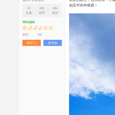
该用户从未签到
如应对各种难题！
44
660
694
主题
伯币
积分
网站编辑
积分
694
收听TA
发消息