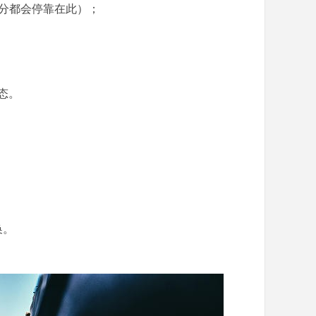
分都会停靠在此）；
态。
换。