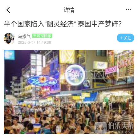
详情

半个国家陷入“幽灵经济” 泰国中产梦碎？
乌撒气
王城探险家
关注

2025-6-17 14:49:38