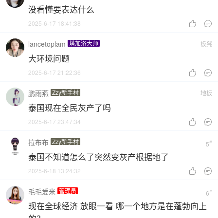
没看懂要表达什么
2025-6-17 18:41:38


lancetoplam
塔加洛大师
板凳
大环境问题
2025-6-17 21:22:36


鹏雨燕
Zzy新手村
地板
泰国现在全民灰产了吗
2025-6-17 23:47:34


拉布布
Zzy新手村
#
5
泰国不知道怎么了突然变灰产根据地了
2025-6-18 13:24:32


毛毛爱米
管理员
#
6
现在全球经济 放眼一看 哪一个地方是在蓬勃向上