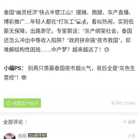
泰国“幽灵经济”快占半壁江山！摆摊、跑腿、灰产直播、
博彩推广…年轻人都在“打灰工”💻💰，看似热闹，实则低
薪无保障，出路渺茫。专家狠话：“灰产绑架社会，泰国
还怎么冲出中等收入陷阱？”政府拼命搞“夜市救国”，却
难解结构性困局……中产梦？越来越远了！😓
别再只羡慕泰国夜市烟火气，背后全是“灰色生
小编PS：
意经”！🙈
点赞这个帖子
帖子ID: 57442

全部评论
7
全部

晓萌
Zzy新手村
沙发