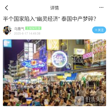
详情

半个国家陷入“幽灵经济” 泰国中产梦碎？
乌撒气
王城探险家
关注

2025-6-17 14:49:38