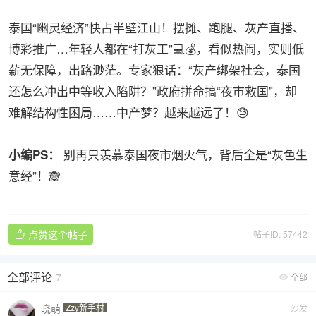
泰国“幽灵经济”快占半壁江山！摆摊、跑腿、灰产直播、
博彩推广…年轻人都在“打灰工”💻💰，看似热闹，实则低
薪无保障，出路渺茫。专家狠话：“灰产绑架社会，泰国
还怎么冲出中等收入陷阱？”政府拼命搞“夜市救国”，却
难解结构性困局……中产梦？越来越远了！😓
别再只羡慕泰国夜市烟火气，背后全是“灰色生
小编PS：
意经”！🙈
点赞这个帖子
帖子ID: 57442

全部评论
7
全部

晓萌
Zzy新手村
沙发