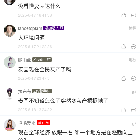
没看懂要表达什么
2025-6-17 18:41:38


lancetoplam
塔加洛大师
板凳
大环境问题
2025-6-17 21:22:36


鹏雨燕
Zzy新手村
地板
泰国现在全民灰产了吗
2025-6-17 23:47:34


拉布布
Zzy新手村
#
5
泰国不知道怎么了突然变灰产根据地了
2025-6-18 13:24:32


毛毛爱米
管理员
#
6
现在全球经济 放眼一看 哪一个地方是在蓬勃向上